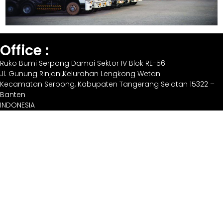
Office :
Ruko Bumi Serpong Damai Sektor IV Blok RE-56
Jl. Gunung Rinjani,Kelurahan Lengkong Wetan
Kecamatan Serpong, Kabupaten Tangerang Selatan 15322 –
Banten
INDONESIA