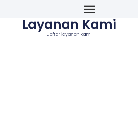
Layanan Kami
Daftar layanan kami