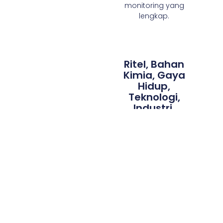
monitoring yang
lengkap.
Ritel, Bahan
Kimia, Gaya
Hidup,
Teknologi,
Industri,
Pemerintaha
N, Industri
Lainnya.
PT.Sadewa Ekspres
Logistik mempunyai
hubungan dengan
beberapa tipe
industri yang
berbeda yang