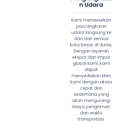
N Udara
Kami menawarkan
jasa angkutan
udara langsung ke
dan dari semua
kota besar di dunia.
Dengan layanan
ekspor dan impor
global kami, kami
dapat
menyediakan klien
kami dengan akses
cepat dan
sederhana yang
akan mengurangi
biaya pengiriman
dan waktu
transportasi.